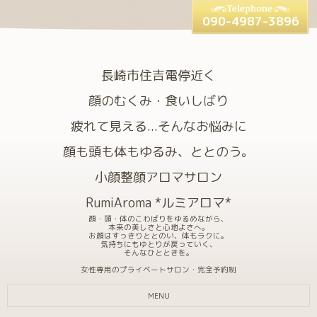
090-4987-3896
長崎市住吉電停近く
顔のむくみ・食いしばり
疲れて見える...そんなお悩みに
顔も頭も体もゆるみ、ととのう。
小顔整顔アロマサロン
RumiAroma *ルミアロマ*
顔・頭・体のこわばりをゆるめながら、
本来の美しさと心地よさへ。
お顔はすっきりととのい、体もラクに。
気持ちにもゆとりが戻っていく、
そんなひとときを。
女性専用のプライベートサロン・完全予約制
MENU