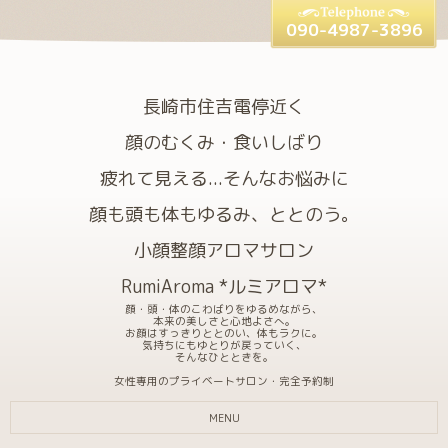
090-4987-3896
長崎市住吉電停近く
顔のむくみ・食いしばり
疲れて見える...そんなお悩みに
顔も頭も体もゆるみ、ととのう。
小顔整顔アロマサロン
RumiAroma *ルミアロマ*
顔・頭・体のこわばりをゆるめながら、
本来の美しさと心地よさへ。
お顔はすっきりととのい、体もラクに。
気持ちにもゆとりが戻っていく、
そんなひとときを。
女性専用のプライベートサロン・完全予約制
MENU