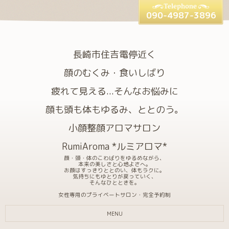
090-4987-3896
長崎市住吉電停近く
顔のむくみ・食いしばり
疲れて見える...そんなお悩みに
顔も頭も体もゆるみ、ととのう。
小顔整顔アロマサロン
RumiAroma *ルミアロマ*
顔・頭・体のこわばりをゆるめながら、
本来の美しさと心地よさへ。
お顔はすっきりととのい、体もラクに。
気持ちにもゆとりが戻っていく、
そんなひとときを。
女性専用のプライベートサロン・完全予約制
MENU