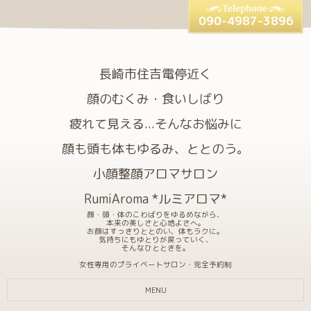
090-4987-3896
長崎市住吉電停近く
顔のむくみ・食いしばり
疲れて見える...そんなお悩みに
顔も頭も体もゆるみ、ととのう。
小顔整顔アロマサロン
RumiAroma *ルミアロマ*
顔・頭・体のこわばりをゆるめながら、
本来の美しさと心地よさへ。
お顔はすっきりととのい、体もラクに。
気持ちにもゆとりが戻っていく、
そんなひとときを。
女性専用のプライベートサロン・完全予約制
MENU