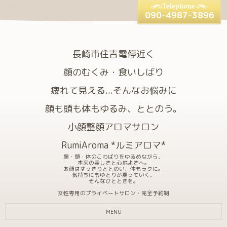
090-4987-3896
長崎市住吉電停近く
顔のむくみ・食いしばり
疲れて見える...そんなお悩みに
顔も頭も体もゆるみ、ととのう。
小顔整顔アロマサロン
RumiAroma *ルミアロマ*
顔・頭・体のこわばりをゆるめながら、
本来の美しさと心地よさへ。
お顔はすっきりととのい、体もラクに。
気持ちにもゆとりが戻っていく、
そんなひとときを。
女性専用のプライベートサロン・完全予約制
MENU