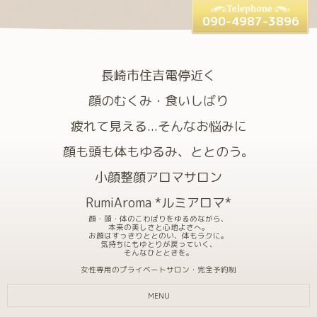
090-4987-3896
長崎市住吉電停近く
顔のむくみ・食いしばり
疲れて見える...そんなお悩みに
顔も頭も体もゆるみ、ととのう。
小顔整顔アロマサロン
RumiAroma *ルミアロマ*
顔・頭・体のこわばりをゆるめながら、
本来の美しさと心地よさへ。
お顔はすっきりととのい、体もラクに。
気持ちにもゆとりが戻っていく、
そんなひとときを。
女性専用のプライベートサロン・完全予約制
MENU