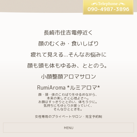
090-4987-3896
長崎市住吉電停近く
顔のむくみ・食いしばり
疲れて見える...そんなお悩みに
顔も頭も体もゆるみ、ととのう。
小顔整顔アロマサロン
RumiAroma *ルミアロマ*
顔・頭・体のこわばりをゆるめながら、
本来の美しさと心地よさへ。
お顔はすっきりととのい、体もラクに。
気持ちにもゆとりが戻っていく、
そんなひとときを。
女性専用のプライベートサロン・完全予約制
MENU