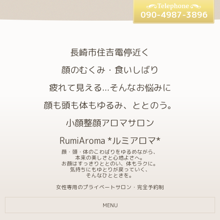
090-4987-3896
長崎市住吉電停近く
顔のむくみ・食いしばり
疲れて見える...そんなお悩みに
顔も頭も体もゆるみ、ととのう。
小顔整顔アロマサロン
RumiAroma *ルミアロマ*
顔・頭・体のこわばりをゆるめながら、
本来の美しさと心地よさへ。
お顔はすっきりととのい、体もラクに。
気持ちにもゆとりが戻っていく、
そんなひとときを。
女性専用のプライベートサロン・完全予約制
MENU