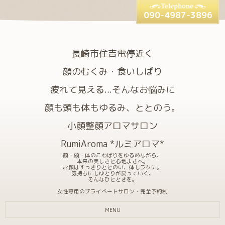
090-4987-3896
長崎市住吉電停近く
顔のむくみ・食いしばり
疲れて見える...そんなお悩みに
顔も頭も体もゆるみ、ととのう。
小顔整顔アロマサロン
RumiAroma *ルミアロマ*
顔・頭・体のこわばりをゆるめながら、
本来の美しさと心地よさへ。
お顔はすっきりととのい、体もラクに。
気持ちにもゆとりが戻っていく、
そんなひとときを。
女性専用のプライベートサロン・完全予約制
MENU