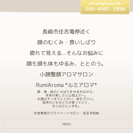
090-4987-3896
長崎市住吉電停近く
顔のむくみ・食いしばり
疲れて見える...そんなお悩みに
顔も頭も体もゆるみ、ととのう。
小顔整顔アロマサロン
RumiAroma *ルミアロマ*
顔・頭・体のこわばりをゆるめながら、
本来の美しさと心地よさへ。
お顔はすっきりととのい、体もラクに。
気持ちにもゆとりが戻っていく、
そんなひとときを。
女性専用のプライベートサロン・完全予約制
MENU